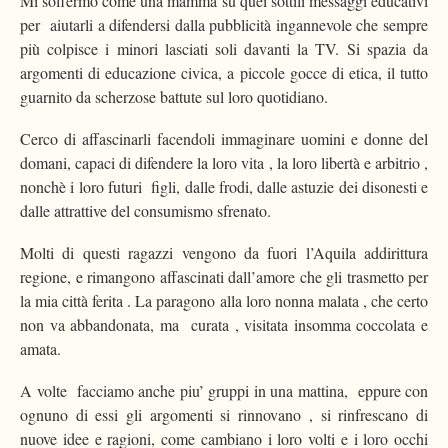
Mi soffermo come una mamma su quei sottili messaggi educativi
per aiutarli a difendersi dalla pubblicità ingannevole che sempre
più colpisce i minori lasciati soli davanti la TV. Si spazia da
argomenti di educazione civica, a piccole gocce di etica, il tutto
guarnito da scherzose battute sul loro quotidiano.
Cerco di affascinarli facendoli immaginare uomini e donne del
domani, capaci di difendere la loro vita , la loro libertà e arbitrio ,
nonchè i loro futuri figli, dalle frodi, dalle astuzie dei disonesti e
dalle attrattive del consumismo sfrenato.
Molti di questi ragazzi vengono da fuori l’Aquila addirittura
regione, e rimangono affascinati dall’amore che gli trasmetto per
la mia città ferita . La paragono alla loro nonna malata , che certo
non va abbandonata, ma curata , visitata insomma coccolata e
amata.
A volte facciamo anche piu’ gruppi in una mattina, eppure con
ognuno di essi gli argomenti si rinnovano , si rinfrescano di
nuove idee e ragioni, come cambiano i loro volti e i loro occhi