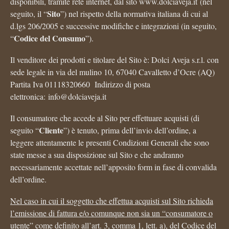
disponibili, tramite rete internet, dal sito www.dolciaveja.it (nel
Sito
seguito, il “
”) nel rispetto della normativa italiana di cui al
d.lgs 206/2005 e successive modifiche e integrazioni (in seguito,
Codice del Consumo
“
”).
Il venditore dei prodotti e titolare del Sito è: Dolci Aveja s.r.l. con
sede legale in via del mulino 10, 67040 Cavalletto d’Ocre (AQ)
Partita Iva 01118320660 Indirizzo di posta
elettronica: info@dolciaveja.it
Il consumatore che accede al Sito per effettuare acquisti (di
Cliente
seguito “
”) è tenuto, prima dell’invio dell’ordine, a
leggere attentamente le presenti Condizioni Generali che sono
state messe a sua disposizione sul Sito e che andranno
necessariamente accettate nell’apposito form in fase di convalida
dell’ordine.
Nel caso in cui il soggetto che effettua acquisti sul Sito richieda
l’emissione di fattura e/o comunque non sia un “consumatore o
utente” come definito all’art. 3, comma 1, lett. a), del Codice del