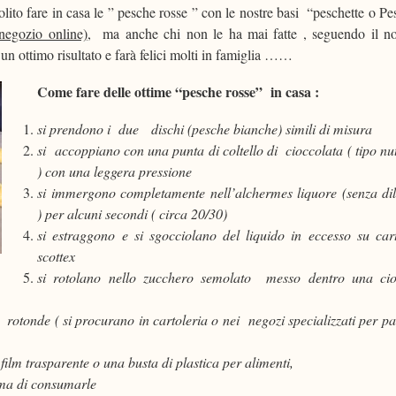
olito fare in casa le ” pesche rosse ” con le nostre basi “peschette o P
 negozio online)
, ma anche chi non le ha mai fatte , seguendo il no
n ottimo risultato e farà felici molti in famiglia ……
Come fare delle ottime “pesche rosse” in casa :
si prendono i due dischi (pesche bianche) simili di misura
si accoppiano con una punta di coltello di cioccolata ( tipo nut
) con una leggera pressione
si immergono completamente nell’alchermes liquore (senza dil
) per alcuni secondi ( circa 20/30)
si estraggono e si sgocciolano del liquido in eccesso su car
scottex
si rotolano nello zucchero semolato messo dentro una cio
 rotonde ( si procurano in cartoleria o nei negozi specializzati per pa
ilm trasparente o una busta di plastica per alimenti,
ima di consumarle