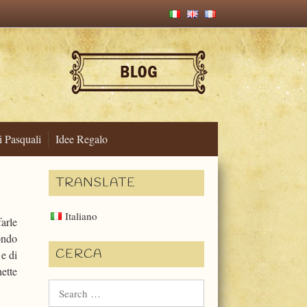
i Pasquali
Idee Regalo
TRANSLATE
Italiano
arle
ondo
CERCA
 e di
ette
Search
for: