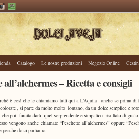
ienda
Catalogo
Le nostre produzioni
Negozio Online
Cestin
 all’alchermes – Ricetta e consigli
chè è così che le chiamiamo tutti qui a L’Aquila , anche se prima di f
 colorate , si parte da molto molto lontano, da un dolce semplice e rot
ra che poi farcita darà quel sorprendente e simpatico risultato di gusto
pesso vengono anche chiamate “Peschette all’alchermes” oppure “Pesch
e pesche dolci parliamo.