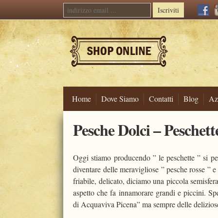
Iscriviti
Home
Dove Siamo
Contatti
Blog
Az
Skip
Pesche Dolci – Peschette
to
content
Oggi stiamo producendo ” le peschette ” si per
diventare delle meravigliose ” pesche rosse ” e
friabile, delicato, diciamo una piccola semisfe
aspetto che fa innamorare grandi e piccini. S
di Acquaviva Picena” ma sempre delle delizios