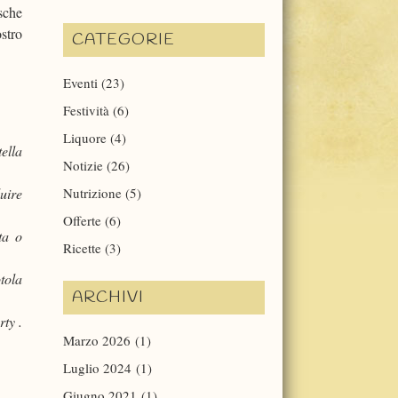
esche
stro
CATEGORIE
Eventi
(23)
Festività
(6)
Liquore
(4)
ella
Notizie
(26)
uire
Nutrizione
(5)
Offerte
(6)
ta o
Ricette
(3)
tola
ARCHIVI
rty .
Marzo 2026
(1)
Luglio 2024
(1)
Giugno 2021
(1)