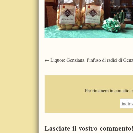
Post
←
Liquore Genziana, l’infuso di radici di Gen
navigation
Per rimanere in contatto co
Lasciate il vostro commento