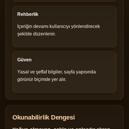
Rehberlik
İçeriğin devamı kullanıcıyı yönlendirecek
şekilde düzenlenir.
Güven
Yasal ve şeffaf bilgiler, sayfa yapısında
görünür biçimde yer alır.
Okunabilirlik Dengesi