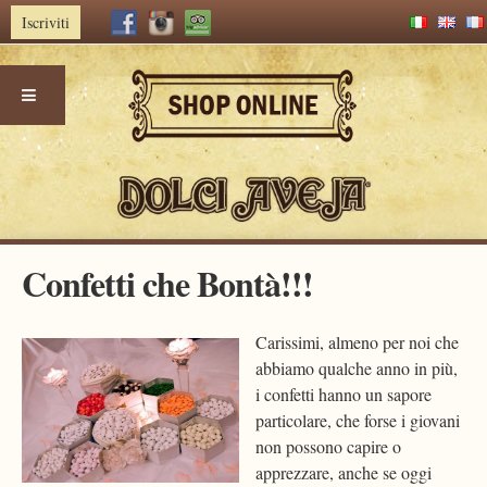
Iscriviti
Skip
Confetti che Bontà!!!
to
content
Carissimi, almeno per noi che
abbiamo qualche anno in più,
i confetti hanno un sapore
particolare, che forse i giovani
non possono capire o
apprezzare, anche se oggi