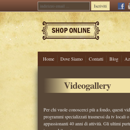
Iscriviti
Home
Dove Siamo
Contatti
Blog
Az
Skip
to
Videogallery
content
Per chi vuole conoscerci più a fondo, questi vid
programmi specializzati trasmessi da tv locali o 
appassionanti 40 anni di attività. Gli ultimi pur