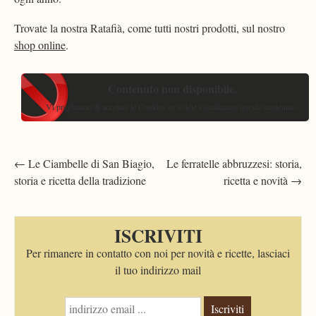
Trovate la nostra Ratafià, come tutti nostri prodotti, sul nostro
shop online
.
Contenuto non disponibile.
Vi preghiamo di accetare le Cookies se volete visualizzare questo contenuto.
Post
←
Le Ciambelle di San Biagio,
Le ferratelle abbruzzesi: storia,
storia e ricetta della tradizione
ricetta e novità
→
navigation
ISCRIVITI
Per rimanere in contatto con noi per novità e ricette, lasciaci
il tuo indirizzo mail
Iscriviti