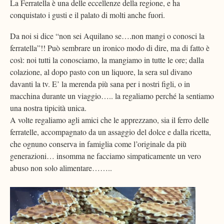
La Ferratella è una delle eccellenze della regione, e ha
conquistato i gusti e il palato di molti anche fuori.
Da noi si dice “non sei Aquilano se….non mangi o conosci la
ferratella”!! Può sembrare un ironico modo di dire, ma di fatto è
così: noi tutti la conosciamo, la mangiamo in tutte le ore; dalla
colazione, al dopo pasto con un liquore, la sera sul divano
davanti la tv. E’ la merenda più sana per i nostri figli, o in
macchina durante un viaggio….. la regaliamo perché la sentiamo
una nostra tipicità unica.
A volte regaliamo agli amici che le apprezzano, sia il ferro delle
ferratelle, accompagnato da un assaggio del dolce e dalla ricetta,
che ognuno conserva in famiglia come l’originale da più
generazioni… insomma ne facciamo simpaticamente un vero
abuso non solo alimentare……..