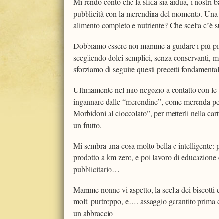
Mi rendo conto che la sfida sia ardua, i nostri 
pubblicità con la merendina del momento. Una c
alimento completo e nutriente? Che scelta c’è sul
Dobbiamo essere noi mamme a guidare i più piccol
scegliendo dolci semplici, senza conservanti, mag
sforziamo di seguire questi precetti fondamentali 
Ultimamente nel mio negozio a contatto con le 
ingannare dalle “merendine”, come merenda per l
Morbidoni al cioccolato”, per metterli nella car
un frutto.
Mi sembra una cosa molto bella e intelligente: p
prodotto a km zero, e poi lavoro di educazione 
pubblicitario…
Mamme nonne vi aspetto, la scelta dei biscotti 
molti purtroppo, e…. assaggio garantito prima d
un abbraccio