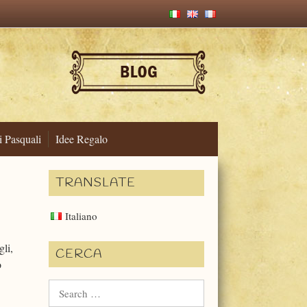
i Pasquali
Idee Regalo
TRANSLATE
Italiano
gli,
CERCA
o
Search
for: