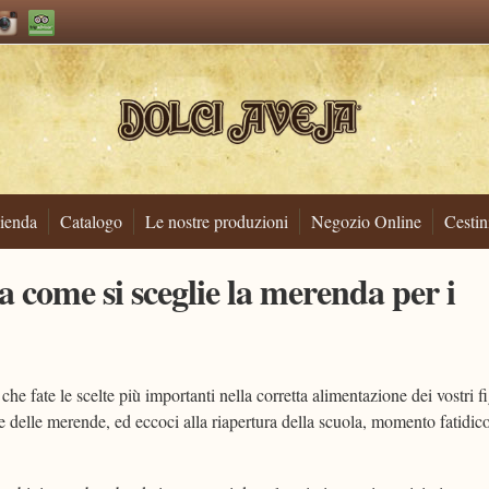
ienda
Catalogo
Le nostre produzioni
Negozio Online
Cestin
 come si sceglie la merenda per i
e fate le scelte più importanti nella corretta alimentazione dei vostri fi
 e delle merende, ed eccoci alla riapertura della scuola, momento fatidic