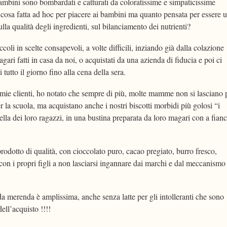
bambini sono bombardati e catturati da coloratissime e simpaticissime
osa fatta ad hoc per piacere ai bambini ma quanto pensata per essere 
la qualità degli ingredienti, sul bilanciamento dei nutrienti?
i in scelte consapevoli, a volte difficili, inziando già dalla colazione
ari fatti in casa da noi, o acquistati da una azienda di fiducia e poi ci
tutto il giorno fino alla cena della sera.
mie clienti, ho notato che sempre di più, molte mamme non si lasciano 
a scuola, ma acquistano anche i nostri biscotti morbidi più golosi “i
tella dei loro ragazzi, in una bustina preparata da loro magari con a fian
rodotto di qualità, con cioccolato puro, cacao pregiato, burro fresco,
con i propri figli a non lasciarsi ingannare dai marchi e dal meccanismo
da merenda è amplissima, anche senza latte per gli intolleranti che sono
ell’acquisto !!!!