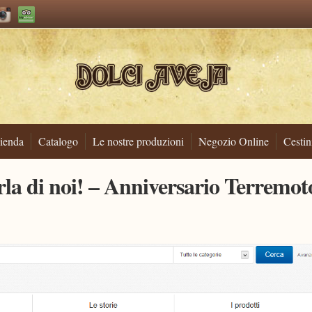
ienda
Catalogo
Le nostre produzioni
Negozio Online
Cestin
arla di noi! – Anniversario Terremot