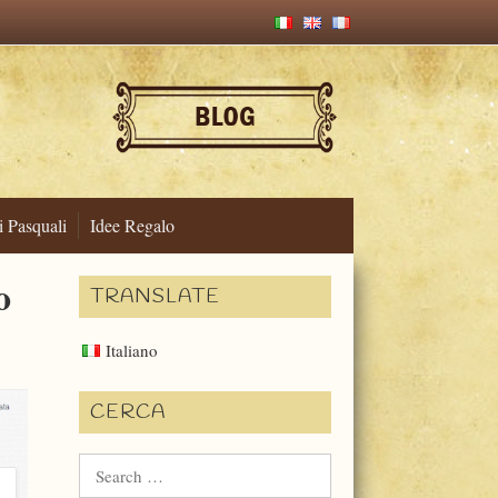
i Pasquali
Idee Regalo
o
TRANSLATE
Italiano
CERCA
Search
for: