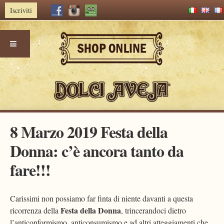
Iscriviti
Skip
8 Marzo 2019 Festa della
to
content
Donna: c’è ancora tanto da
fare!!!
Carissimi non possiamo far finta di niente davanti a questa
Festa della Donna
ricorrenza della
, trincerandoci dietro
l’anticonformismo, anticonsumismo e ad altri atteggiamenti che