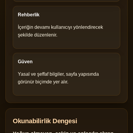
Rehberlik
İçeriğin devamı kullanıcıyı yönlendirecek
şekilde düzenlenir.
Güven
Yasal ve şeffaf bilgiler, sayfa yapısında
görünür biçimde yer alır.
Okunabilirlik Dengesi