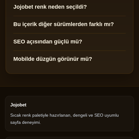
Jojobet renk neden seçildi?
Bu içerik diğer sürümlerden farklı mı?
SEO açısından güçlü mü?
Mobilde düzgün görünür mü?
Jojobet
Sıcak renk paletiyle hazırlanan, dengeli ve SEO uyumlu
sayfa deneyimi.