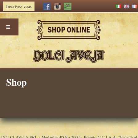
Inscrivez-vous
Aller
Shop
au
contenu
DOLCI AVEJA SRL - Medaglia d\'Oro 2007 - Premio C.C.I.A.A. "Fedeltà al