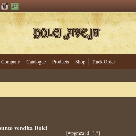
Company
Catalogue
Products
Shop
Track Order
punto vendita Dolci
[wpgmza id=”1″]