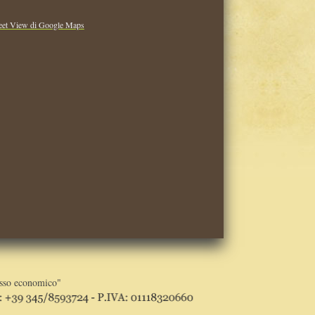
reet View di Google Maps
sso economico"