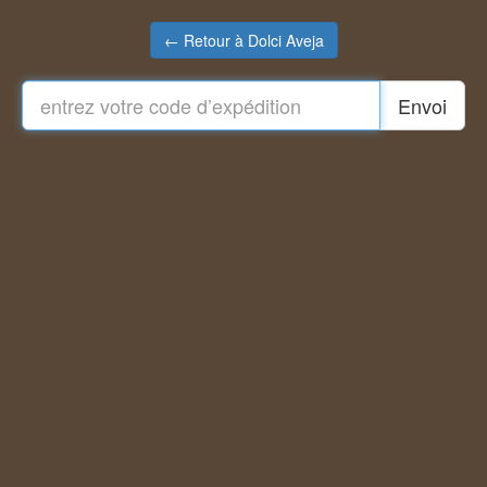
← Retour à Dolci Aveja
Envoi